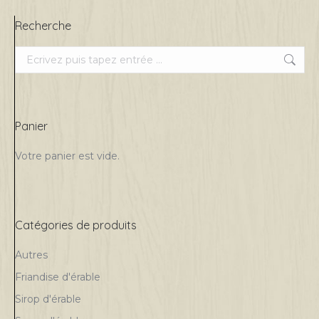
être
Recherche
choisies
Search:
sur
la
page
du
Panier
produit
Votre panier est vide.
Catégories de produits
Autres
Friandise d'érable
Sirop d'érable