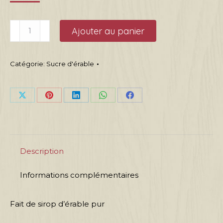
quantité
Ajouter au panier
de
Sachet
Catégorie:
Sucre d'érable
sucre
érable
fin
Share
Share
Share
Share
Share
300
on
on
on
on
on
gr
X
Pinterest
LinkedIn
WhatsApp
Facebook
Description
Informations complémentaires
Fait de sirop d’érable pur