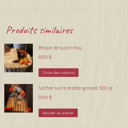
Produits similaires
Brique de sucre mou
8,50
$
Ce
Choix des options
produit
Sachet sucre érable granulé 300 gr
a
plusieurs
9,00
$
variations.
Les
Ajouter au panier
options
peuvent